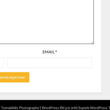
EMAIL
*
Tseneklidis Photography
| WordPress Θέμα από
Superb WordPress 