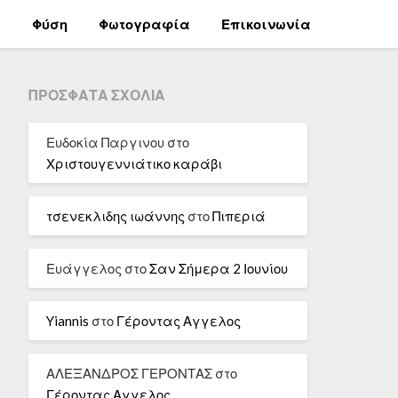
α
Φύση
Φωτογραφία
Επικοινωνία
ΠΡΌΣΦΑΤΑ ΣΧΌΛΙΑ
Ευδοκία Παργινου
στο
Χριστουγεννιάτικο καράβι
τσενεκλιδης ιωάννης
στο
Πιπεριά
Ευάγγελος
στο
Σαν Σήμερα 2 Ιουνίου
Yiannis
στο
Γέροντας Αγγελος
ΑΛΕΞΑΝΔΡΟΣ ΓΕΡΟΝΤΑΣ
στο
Γέροντας Αγγελος