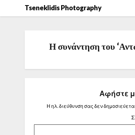
Μετάβαση
Tseneklidis Photography
στο
περιεχόμενο
Η συνάντηση του ‘Αντ
Αφήστε 
Η ηλ. διεύθυνση σας δεν δημοσιεύεται
Σ