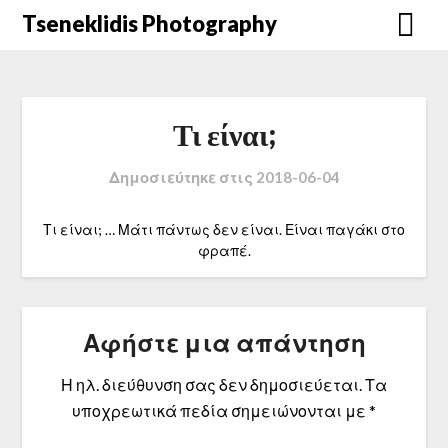
Μετάβαση
Tseneklidis Photography
στο
περιεχόμενο
Τι είναι;
Δημοσιεύτηκε στις
2018-06-04
Τι είναι; … Μάτι πάντως δεν είναι. Είναι παγάκι στο
φραπέ.
Αφήστε μια απάντηση
Η ηλ. διεύθυνση σας δεν δημοσιεύεται.
Τα
υποχρεωτικά πεδία σημειώνονται με
*