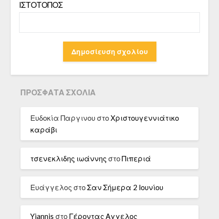
ΙΣΤΌΤΟΠΟΣ
ΠΡΌΣΦΑΤΑ ΣΧΌΛΙΑ
Ευδοκία Παργινου
στο
Χριστουγεννιάτικο
καράβι
τσενεκλιδης ιωάννης
στο
Πιπεριά
Ευάγγελος
στο
Σαν Σήμερα 2 Ιουνίου
Yiannis
στο
Γέροντας Αγγελος