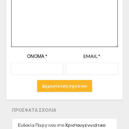
ΌΝΟΜΑ
*
EMAIL
*
ΠΡΌΣΦΑΤΑ ΣΧΌΛΙΑ
Ευδοκία Παργινου
στο
Χριστουγεννιάτικο