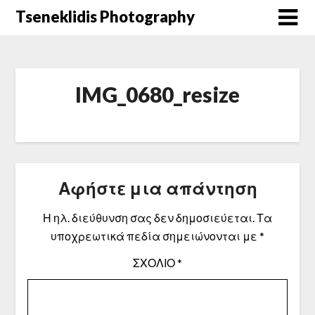
Μετάβαση
Tseneklidis Photography
στο
περιεχόμενο
IMG_0680_resize
Αφήστε μια απάντηση
Η ηλ. διεύθυνση σας δεν δημοσιεύεται.
Τα
υποχρεωτικά πεδία σημειώνονται με
*
ΣΧΌΛΙΟ
*