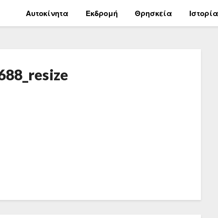
Αυτοκίνητα
Εκδρομή
Θρησκεία
Ιστορί
88_resize