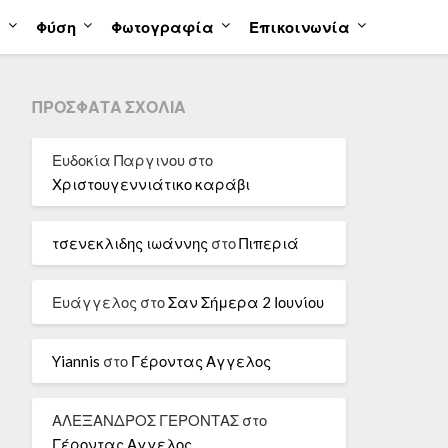
α
Φύση
Φωτογραφία
Επικοινωνία
ΠΡΌΣΦΑΤΑ ΣΧΌΛΙΑ
Ευδοκία Παργινου
στο
Χριστουγεννιάτικο καράβι
τσενεκλιδης ιωάννης
στο
Πιπεριά
Ευάγγελος
στο
Σαν Σήμερα 2 Ιουνίου
Yiannis
στο
Γέροντας Αγγελος
ΑΛΕΞΑΝΔΡΟΣ ΓΕΡΟΝΤΑΣ
στο
Γέροντας Αγγελος