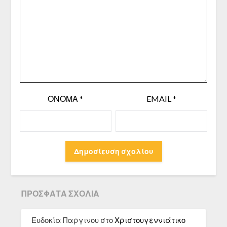
ΌΝΟΜΑ
*
EMAIL
*
ΠΡΌΣΦΑΤΑ ΣΧΌΛΙΑ
Ευδοκία Παργινου
στο
Χριστουγεννιάτικο