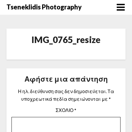
Μετάβαση
Tseneklidis Photography
στο
περιεχόμενο
IMG_0765_resize
Αφήστε μια απάντηση
Η ηλ. διεύθυνση σας δεν δημοσιεύεται.
Τα
υποχρεωτικά πεδία σημειώνονται με
*
ΣΧΌΛΙΟ
*