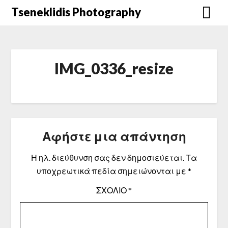
Μετάβαση
Tseneklidis Photography
στο
περιεχόμενο
IMG_0336_resize
Αφήστε μια απάντηση
Η ηλ. διεύθυνση σας δεν δημοσιεύεται.
Τα
υποχρεωτικά πεδία σημειώνονται με
*
ΣΧΌΛΙΟ
*