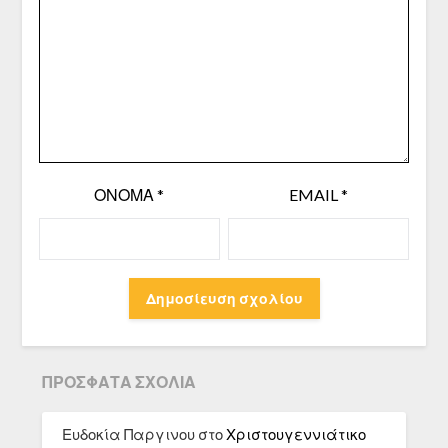
ΌΝΟΜΑ
*
EMAIL
*
ΠΡΌΣΦΑΤΑ ΣΧΌΛΙΑ
Ευδοκία Παργινου
στο
Χριστουγεννιάτικο