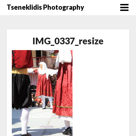
Μετάβαση
Tseneklidis Photography
στο
περιεχόμενο
IMG_0337_resize