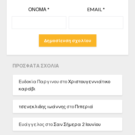
ΌΝΟΜΑ
*
EMAIL
*
ΠΡΌΣΦΑΤΑ ΣΧΌΛΙΑ
Ευδοκία Παργινου
στο
Χριστουγεννιάτικο
καράβι
τσενεκλιδης ιωάννης
στο
Πιπεριά
Ευάγγελος
στο
Σαν Σήμερα 2 Ιουνίου