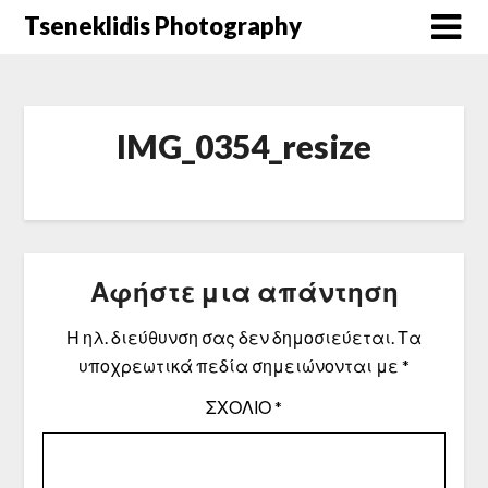
Μετάβαση
Tseneklidis Photography
στο
περιεχόμενο
IMG_0354_resize
Αφήστε μια απάντηση
Η ηλ. διεύθυνση σας δεν δημοσιεύεται.
Τα
υποχρεωτικά πεδία σημειώνονται με
*
ΣΧΌΛΙΟ
*