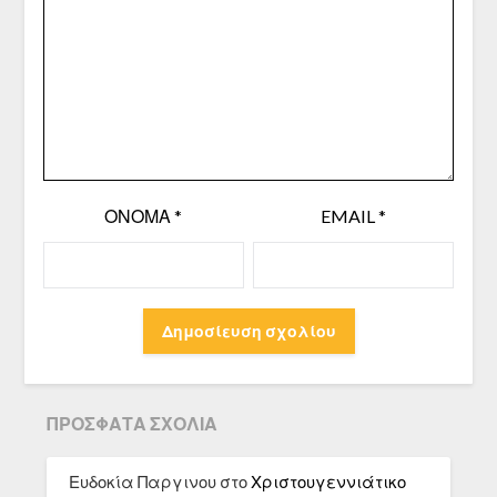
ΌΝΟΜΑ
*
EMAIL
*
ΠΡΌΣΦΑΤΑ ΣΧΌΛΙΑ
Ευδοκία Παργινου
στο
Χριστουγεννιάτικο