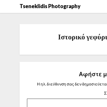
Μετάβαση
Tseneklidis Photography
στο
περιεχόμενο
Ιστορικό γεφύρ
Αφήστε 
Η ηλ. διεύθυνση σας δεν δημοσιεύεται
Σ