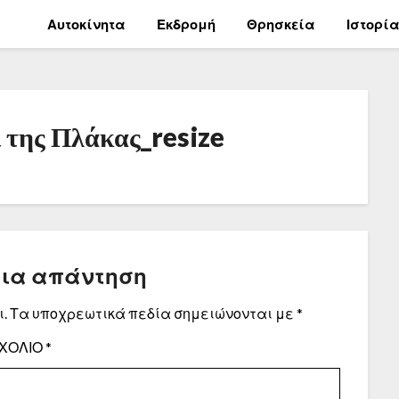
Αυτοκίνητα
Εκδρομή
Θρησκεία
Ιστορί
ι της Πλάκας_resize
μια απάντηση
.
Τα υποχρεωτικά πεδία σημειώνονται με
*
ΧΌΛΙΟ
*