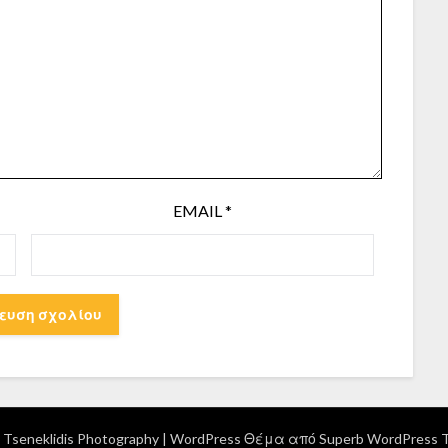
EMAIL
*
Tseneklidis Photography
| WordPress Θέμα από
Superb WordPress 