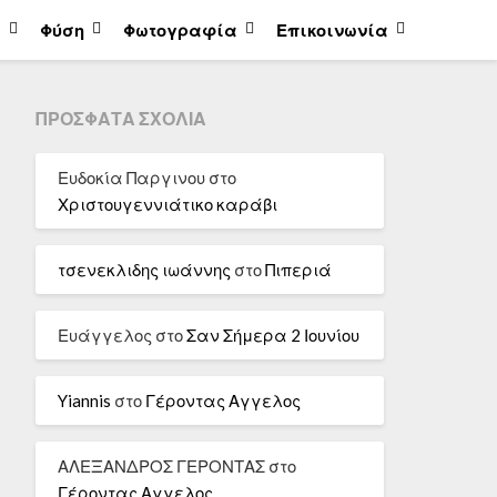
α
Φύση
Φωτογραφία
Επικοινωνία
ΠΡΌΣΦΑΤΑ ΣΧΌΛΙΑ
Ευδοκία Παργινου
στο
Χριστουγεννιάτικο καράβι
τσενεκλιδης ιωάννης
στο
Πιπεριά
Ευάγγελος
στο
Σαν Σήμερα 2 Ιουνίου
Yiannis
στο
Γέροντας Αγγελος
ΑΛΕΞΑΝΔΡΟΣ ΓΕΡΟΝΤΑΣ
στο
Γέροντας Αγγελος