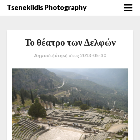
Μετάβαση
Tseneklidis Photography
στο
περιεχόμενο
Το θέατρο των Δελφών
Δημοσιεύτηκε στις
2013-05-30