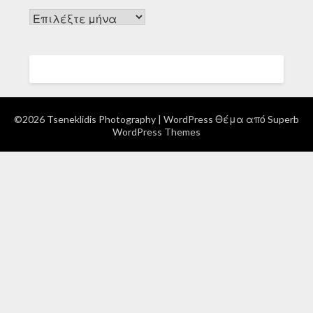
Ιστορικό
©2026 Tseneklidis Photography
| WordPress Θέμα από
Superb
WordPress Themes