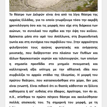
Το θέατρο των Δελφών είναι ένα από τα λίγα θέατρα της
αρχαίας Ελλάδας, για το οποίο γνωρίζουμε τόσο την ακριβή
χρονολόγηση όσο και τις μορφές που είχε στη διάρκεια των
αιώνων, το συνολικό του σχέδιο και την όψη του κοίλου.
Βρίσκεται μέσα στο ιερό του Απόλλωνα, στη βορειοδυτική
γωνία και στη συνέχεια του περιβόλου του. Στην αρχαιότητα
φιλοξενούσε τους αγώνες φωνητικής και ενόργανης
μουσικής, που διεξάγονταν στο πλαίσιο των Πυθίων και
άλλων θρησκευτικών εορτών και τελετουργιών, των οποίων
η σημασία προσδίδει στο μνημείο πνευματική και
καλλιτεχνική αξία ισότιμη με την αθλητική ιδέα που
συμβολίζει το αρχαίο στάδιο της Ολυμπίας. Η μορφή του
πρώτου θεάτρου, που κατασκευάσθηκε στο χώρο, δεν μας
είναι γνωστή. Είναι πιθανό ότι οι θεατές κάθονταν σε ξύλινα
καθίσματα ή απ’ ευθείας στο έδαφος. Αργότερα, τον 4ο αι.
π.Χ., κτίσθηκε το πρώτο πέτρινο θέατρο και ακολούθησαν
πολλές επισκευές του. Τη σημερινή του μορφή, με τη