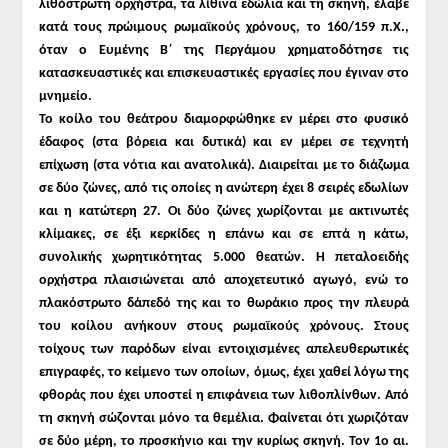
λιθόστρωτη ορχήστρα, τα λίθινα εδώλια και τη σκηνή, έλαβε
κατά τους πρώιμους ρωμαϊκούς χρόνους, το 160/159 π.Χ.,
όταν ο Ευμένης Β΄ της Περγάμου χρηματοδότησε τις
κατασκευαστικές και επισκευαστικές εργασίες που έγιναν στο
μνημείο.
Το κοίλο του θεάτρου διαμορφώθηκε εν μέρει στο φυσικό
έδαφος (στα βόρεια και δυτικά) και εν μέρει σε τεχνητή
επίχωση (στα νότια και ανατολικά). Διαιρείται με το διάζωμα
σε δύο ζώνες, από τις οποίες η ανώτερη έχει 8 σειρές εδωλίων
και η κατώτερη 27. Οι δύο ζώνες χωρίζονται με ακτινωτές
κλίμακες, σε έξι κερκίδες η επάνω και σε επτά η κάτω,
συνολικής χωρητικότητας 5.000 θεατών. Η πεταλοειδής
ορχήστρα πλαισιώνεται από αποχετευτικό αγωγό, ενώ το
πλακόστρωτο δάπεδό της και το θωράκιο προς την πλευρά
του κοίλου ανήκουν στους ρωμαϊκούς χρόνους. Στους
τοίχους των παρόδων είναι εντοιχισμένες απελευθερωτικές
επιγραφές, το κείμενο των οποίων, όμως, έχει χαθεί λόγω της
φθοράς που έχει υποστεί η επιφάνεια των λιθοπλίνθων. Από
τη σκηνή σώζονται μόνο τα θεμέλια. Φαίνεται ότι χωριζόταν
σε δύο μέρη, το προσκήνιο και την κυρίως σκηνή. Τον 1ο αι.