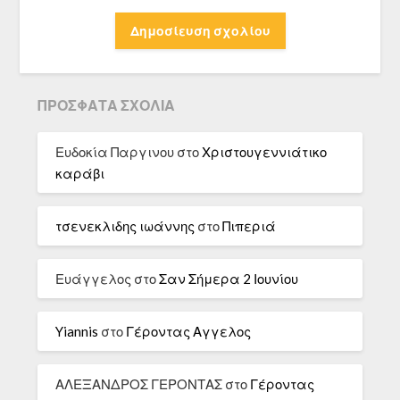
ΠΡΌΣΦΑΤΑ ΣΧΌΛΙΑ
Ευδοκία Παργινου
στο
Χριστουγεννιάτικο
καράβι
τσενεκλιδης ιωάννης
στο
Πιπεριά
Ευάγγελος
στο
Σαν Σήμερα 2 Ιουνίου
Yiannis
στο
Γέροντας Αγγελος
ΑΛΕΞΑΝΔΡΟΣ ΓΕΡΟΝΤΑΣ
στο
Γέροντας