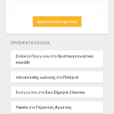
ΠΡΌΣΦΑΤΑ ΣΧΌΛΙΑ
Ευδοκία Παργινου
στο
Χριστουγεννιάτικο
καράβι
τσενεκλιδης ιωάννης
στο
Πιπεριά
Ευάγγελος
στο
Σαν Σήμερα 2 Ιουνίου
Yiannis
στο
Γέροντας Αγγελος