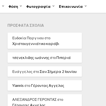
α
Φύση
Φωτογραφία
Επικοινωνία
ΠΡΌΣΦΑΤΑ ΣΧΌΛΙΑ
Ευδοκία Παργινου
στο
Χριστουγεννιάτικο καράβι
τσενεκλιδης ιωάννης
στο
Πιπεριά
Ευάγγελος
στο
Σαν Σήμερα 2 Ιουνίου
Yiannis
στο
Γέροντας Αγγελος
ΑΛΕΞΑΝΔΡΟΣ ΓΕΡΟΝΤΑΣ
στο
Γέροντας Αγγελος