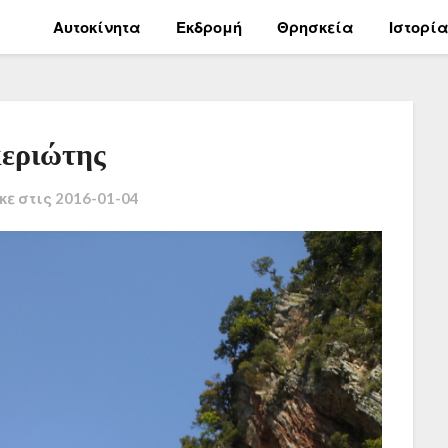
Αυτοκίνητα
Εκδρομή
Θρησκεία
Ιστορί
κεριώτης
κε στις
2016-01-04