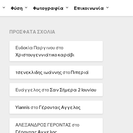
α
Φύση
Φωτογραφία
Επικοινωνία
ΠΡΌΣΦΑΤΑ ΣΧΌΛΙΑ
Ευδοκία Παργινου
στο
Χριστουγεννιάτικο καράβι
τσενεκλιδης ιωάννης
στο
Πιπεριά
Ευάγγελος
στο
Σαν Σήμερα 2 Ιουνίου
Yiannis
στο
Γέροντας Αγγελος
ΑΛΕΞΑΝΔΡΟΣ ΓΕΡΟΝΤΑΣ
στο
Γέροντας Αγγελος