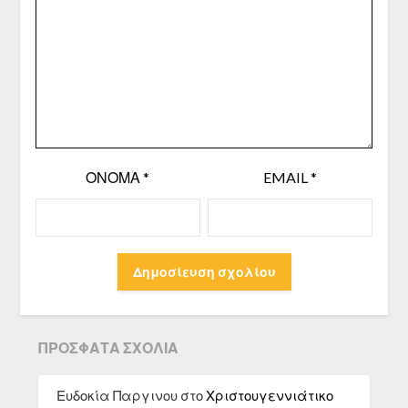
ΌΝΟΜΑ
*
EMAIL
*
ΠΡΌΣΦΑΤΑ ΣΧΌΛΙΑ
Ευδοκία Παργινου
στο
Χριστουγεννιάτικο