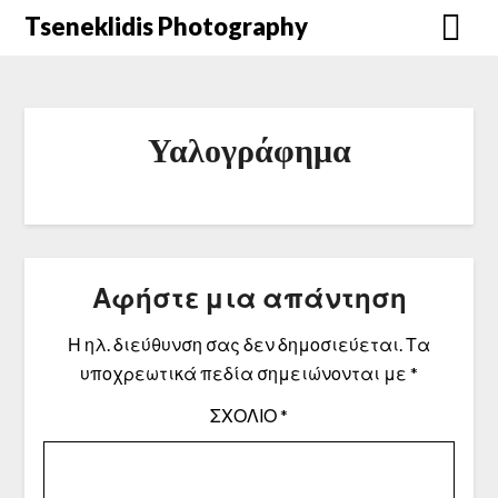
Μετάβαση
Tseneklidis Photography
στο
περιεχόμενο
Υαλογράφημα
Αφήστε μια απάντηση
Η ηλ. διεύθυνση σας δεν δημοσιεύεται.
Τα
υποχρεωτικά πεδία σημειώνονται με
*
ΣΧΌΛΙΟ
*