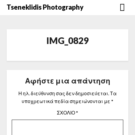
Μετάβαση
Tseneklidis Photography
στο
περιεχόμενο
IMG_0829
Αφήστε μια απάντηση
Η ηλ. διεύθυνση σας δεν δημοσιεύεται.
Τα
υποχρεωτικά πεδία σημειώνονται με
*
ΣΧΌΛΙΟ
*