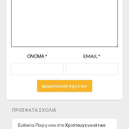
ΌΝΟΜΑ
*
EMAIL
*
ΠΡΌΣΦΑΤΑ ΣΧΌΛΙΑ
Ευδοκία Παργινου
στο
Χριστουγεννιάτικο