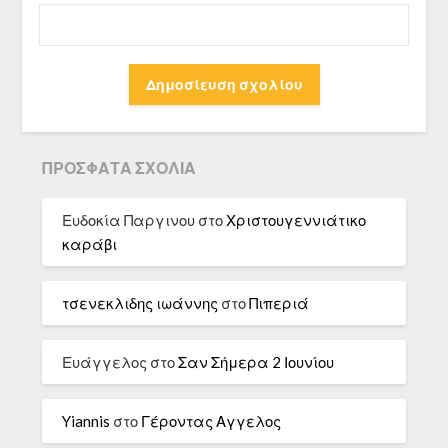
ΠΡΌΣΦΑΤΑ ΣΧΌΛΙΑ
Ευδοκία Παργινου
στο
Χριστουγεννιάτικο
καράβι
τσενεκλιδης ιωάννης
στο
Πιπεριά
Ευάγγελος
στο
Σαν Σήμερα 2 Ιουνίου
Yiannis
στο
Γέροντας Αγγελος