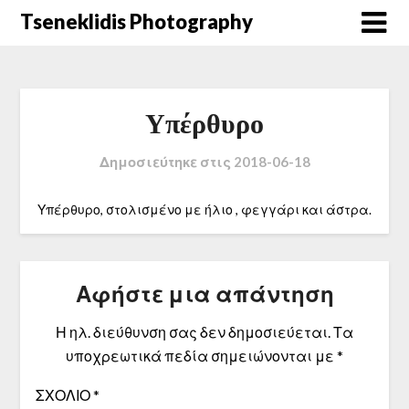
Μετάβαση
Tseneklidis Photography
στο
περιεχόμενο
Υπέρθυρο
Δημοσιεύτηκε στις
2018-06-18
Υπέρθυρο, στολισμένο με ήλιο , φεγγάρι και άστρα.
Αφήστε μια απάντηση
Η ηλ. διεύθυνση σας δεν δημοσιεύεται.
Τα
υποχρεωτικά πεδία σημειώνονται με
*
ΣΧΌΛΙΟ
*