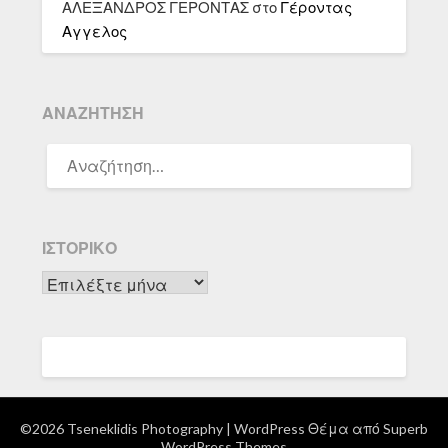
ΑΛΕΞΑΝΔΡΟΣ ΓΕΡΟΝΤΑΣ
στο
Γέροντας
Αγγελος
ΑΝΑΖΉΤΗΣΗ
ΑΝΑΖΉΤΗΣΗ
ΓΙΑ:
ΙΣΤΟΡΙΚΌ
Ιστορικό
©2026 Tseneklidis Photography
| WordPress Θέμα από
Superb
WordPress Themes