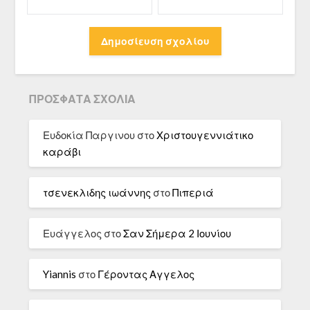
ΠΡΌΣΦΑΤΑ ΣΧΌΛΙΑ
Ευδοκία Παργινου
στο
Χριστουγεννιάτικο
καράβι
τσενεκλιδης ιωάννης
στο
Πιπεριά
Ευάγγελος
στο
Σαν Σήμερα 2 Ιουνίου
Yiannis
στο
Γέροντας Αγγελος