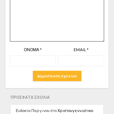
ΌΝΟΜΑ
*
EMAIL
*
ΠΡΌΣΦΑΤΑ ΣΧΌΛΙΑ
Ευδοκία Παργινου
στο
Χριστουγεννιάτικο