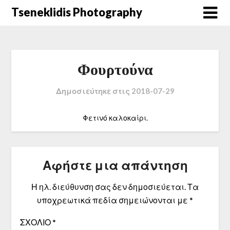
Μετάβαση
Tseneklidis Photography
στο
περιεχόμενο
Φουρτούνα
Δημοσιεύτηκε στις
2018-07-29
Φετινό καλοκαίρι.
Αφήστε μια απάντηση
Η ηλ. διεύθυνση σας δεν δημοσιεύεται.
Τα
υποχρεωτικά πεδία σημειώνονται με
*
ΣΧΌΛΙΟ
*