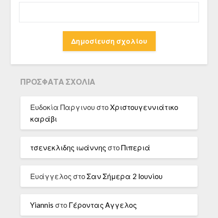
ΠΡΌΣΦΑΤΑ ΣΧΌΛΙΑ
Ευδοκία Παργινου
στο
Χριστουγεννιάτικο
καράβι
τσενεκλιδης ιωάννης
στο
Πιπεριά
Ευάγγελος
στο
Σαν Σήμερα 2 Ιουνίου
Yiannis
στο
Γέροντας Αγγελος