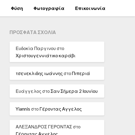
α
Φύση
Φωτογραφία
Επικοινωνία
ΠΡΌΣΦΑΤΑ ΣΧΌΛΙΑ
Ευδοκία Παργινου
στο
Χριστουγεννιάτικο καράβι
τσενεκλιδης ιωάννης
στο
Πιπεριά
Ευάγγελος
στο
Σαν Σήμερα 2 Ιουνίου
Yiannis
στο
Γέροντας Αγγελος
ΑΛΕΞΑΝΔΡΟΣ ΓΕΡΟΝΤΑΣ
στο
Γέροντας Αγγελος