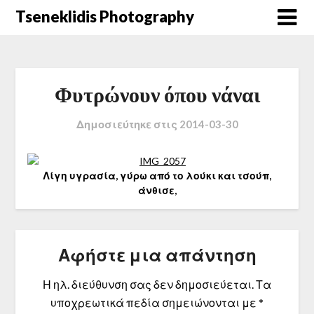
Μετάβαση
Tseneklidis Photography
στο
περιεχόμενο
Φυτρώνουν όπου νάναι
Δημοσιεύτηκε στις
2014-03-30
Λίγη υγρασία, γύρω από το λούκι και τσούπ,
άνθισε,
Αφήστε μια απάντηση
Η ηλ. διεύθυνση σας δεν δημοσιεύεται.
Τα
υποχρεωτικά πεδία σημειώνονται με
*