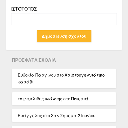
ΙΣΤΌΤΟΠΟΣ
ΠΡΌΣΦΑΤΑ ΣΧΌΛΙΑ
Ευδοκία Παργινου
στο
Χριστουγεννιάτικο
καράβι
τσενεκλιδης ιωάννης
στο
Πιπεριά
Ευάγγελος
στο
Σαν Σήμερα 2 Ιουνίου