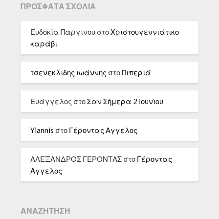
ΠΡΌΣΦΑΤΑ ΣΧΌΛΙΑ
Ευδοκία Παργινου
στο
Χριστουγεννιάτικο
καράβι
τσενεκλιδης ιωάννης
στο
Πιπεριά
Ευάγγελος
στο
Σαν Σήμερα 2 Ιουνίου
Yiannis
στο
Γέροντας Αγγελος
ΑΛΕΞΑΝΔΡΟΣ ΓΕΡΟΝΤΑΣ
στο
Γέροντας
Αγγελος
ΑΝΑΖΉΤΗΣΗ