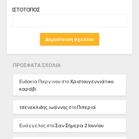
ΙΣΤΌΤΟΠΟΣ
ΠΡΌΣΦΑΤΑ ΣΧΌΛΙΑ
Ευδοκία Παργινου
στο
Χριστουγεννιάτικο
καράβι
τσενεκλιδης ιωάννης
στο
Πιπεριά
Ευάγγελος
στο
Σαν Σήμερα 2 Ιουνίου