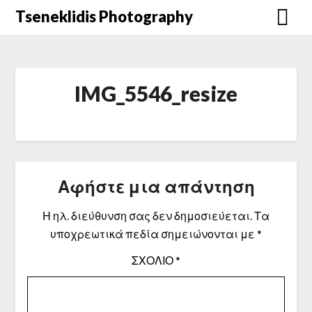
Μετάβαση
Tseneklidis Photography
στο
περιεχόμενο
IMG_5546_resize
Αφήστε μια απάντηση
Η ηλ. διεύθυνση σας δεν δημοσιεύεται.
Τα
υποχρεωτικά πεδία σημειώνονται με
*
ΣΧΌΛΙΟ
*