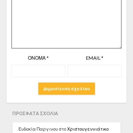
ΌΝΟΜΑ
*
EMAIL
*
ΠΡΌΣΦΑΤΑ ΣΧΌΛΙΑ
Ευδοκία Παργινου
στο
Χριστουγεννιάτικο