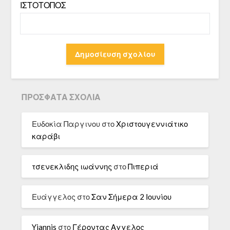
ΙΣΤΌΤΟΠΟΣ
ΠΡΌΣΦΑΤΑ ΣΧΌΛΙΑ
Ευδοκία Παργινου
στο
Χριστουγεννιάτικο
καράβι
τσενεκλιδης ιωάννης
στο
Πιπεριά
Ευάγγελος
στο
Σαν Σήμερα 2 Ιουνίου
Yiannis
στο
Γέροντας Αγγελος