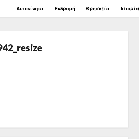
Αυτοκίνητα
Εκδρομή
Θρησκεία
Ιστορί
942_resize