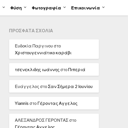
α
Φύση
Φωτογραφία
Επικοινωνία
ΠΡΌΣΦΑΤΑ ΣΧΌΛΙΑ
Ευδοκία Παργινου
στο
Χριστουγεννιάτικο καράβι
τσενεκλιδης ιωάννης
στο
Πιπεριά
Ευάγγελος
στο
Σαν Σήμερα 2 Ιουνίου
Yiannis
στο
Γέροντας Αγγελος
ΑΛΕΞΑΝΔΡΟΣ ΓΕΡΟΝΤΑΣ
στο
Γέροντας Αγγελος