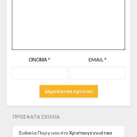
ΌΝΟΜΑ
*
EMAIL
*
ΠΡΌΣΦΑΤΑ ΣΧΌΛΙΑ
Ευδοκία Παργινου
στο
Χριστουγεννιάτικο