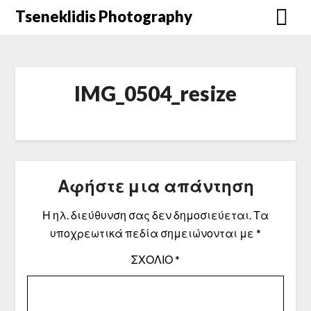
Μετάβαση
Tseneklidis Photography
στο
περιεχόμενο
IMG_0504_resize
Αφήστε μια απάντηση
Η ηλ. διεύθυνση σας δεν δημοσιεύεται.
Τα
υποχρεωτικά πεδία σημειώνονται με
*
ΣΧΌΛΙΟ
*