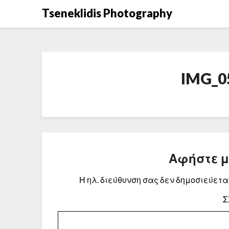
Μετάβαση
Tseneklidis Photography
στο
περιεχόμενο
IMG_05
Αφήστε 
Η ηλ. διεύθυνση σας δεν δημοσιεύεται
Σ