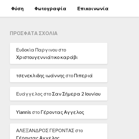
α
Φύση
Φωτογραφία
Επικοινωνία
ΠΡΌΣΦΑΤΑ ΣΧΌΛΙΑ
Ευδοκία Παργινου
στο
Χριστουγεννιάτικο καράβι
τσενεκλιδης ιωάννης
στο
Πιπεριά
Ευάγγελος
στο
Σαν Σήμερα 2 Ιουνίου
Yiannis
στο
Γέροντας Αγγελος
ΑΛΕΞΑΝΔΡΟΣ ΓΕΡΟΝΤΑΣ
στο
Γέροντας Αγγελος