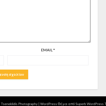
EMAIL
*
Tseneklidis Photography
| WordPress Θέμα από
Superb WordPress 