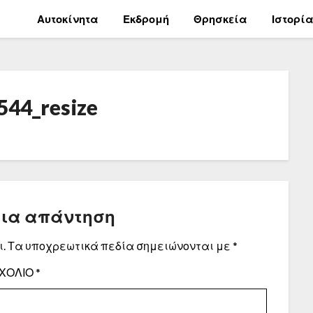
Αυτοκίνητα
Εκδρομή
Θρησκεία
Ιστορί
44_resize
μια απάντηση
.
Τα υποχρεωτικά πεδία σημειώνονται με
*
ΧΌΛΙΟ
*