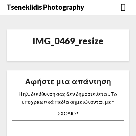
Μετάβαση
Tseneklidis Photography
στο
περιεχόμενο
IMG_0469_resize
Αφήστε μια απάντηση
Η ηλ. διεύθυνση σας δεν δημοσιεύεται.
Τα
υποχρεωτικά πεδία σημειώνονται με
*
ΣΧΌΛΙΟ
*