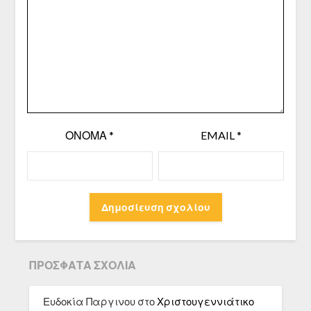
ΌΝΟΜΑ
*
EMAIL
*
ΠΡΌΣΦΑΤΑ ΣΧΌΛΙΑ
Ευδοκία Παργινου
στο
Χριστουγεννιάτικο