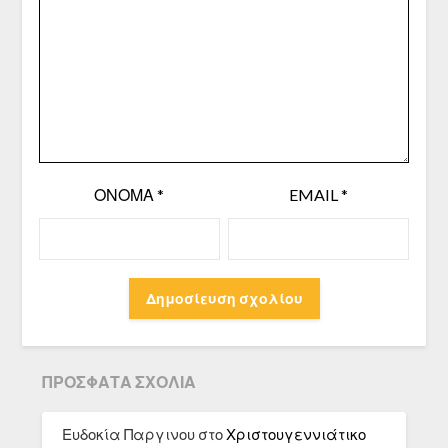
ΌΝΟΜΑ
*
EMAIL
*
ΠΡΌΣΦΑΤΑ ΣΧΌΛΙΑ
Ευδοκία Παργινου
στο
Χριστουγεννιάτικο