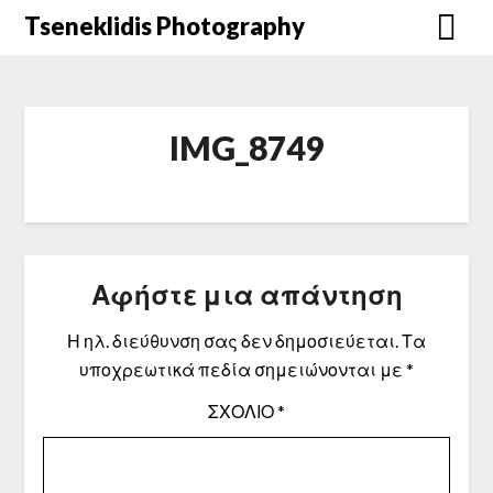
Μετάβαση
Tseneklidis Photography
στο
περιεχόμενο
IMG_8749
Αφήστε μια απάντηση
Η ηλ. διεύθυνση σας δεν δημοσιεύεται.
Τα
υποχρεωτικά πεδία σημειώνονται με
*
ΣΧΌΛΙΟ
*