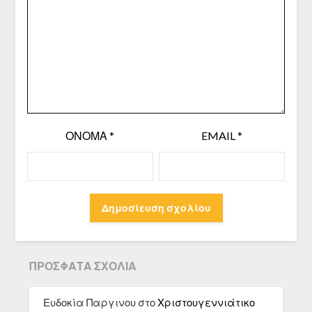
ΌΝΟΜΑ
*
EMAIL
*
ΠΡΌΣΦΑΤΑ ΣΧΌΛΙΑ
Ευδοκία Παργινου
στο
Χριστουγεννιάτικο