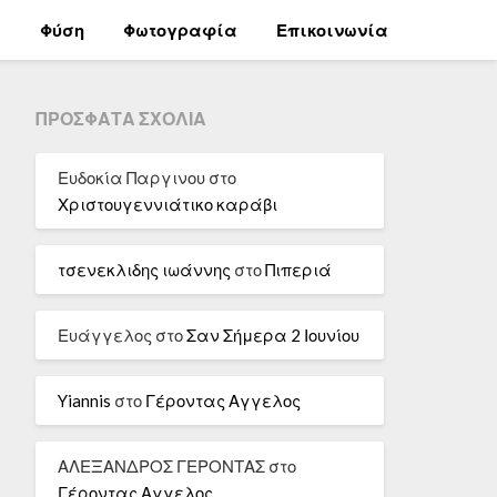
α
Φύση
Φωτογραφία
Επικοινωνία
ΠΡΌΣΦΑΤΑ ΣΧΌΛΙΑ
Ευδοκία Παργινου
στο
Χριστουγεννιάτικο καράβι
τσενεκλιδης ιωάννης
στο
Πιπεριά
Ευάγγελος
στο
Σαν Σήμερα 2 Ιουνίου
Yiannis
στο
Γέροντας Αγγελος
ΑΛΕΞΑΝΔΡΟΣ ΓΕΡΟΝΤΑΣ
στο
Γέροντας Αγγελος