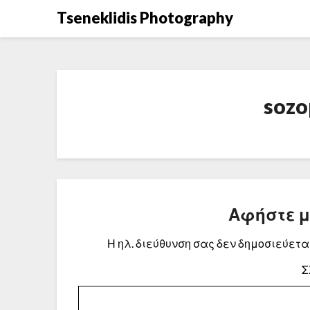
Μετάβαση
Tseneklidis Photography
στο
περιεχόμενο
sozo
Αφήστε 
Η ηλ. διεύθυνση σας δεν δημοσιεύεται
Σ