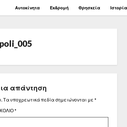
Αυτοκίνητα
Εκδρομή
Θρησκεία
Ιστορί
poli_005
μια απάντηση
.
Τα υποχρεωτικά πεδία σημειώνονται με
*
ΧΌΛΙΟ
*