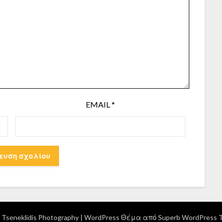
EMAIL
*
Tseneklidis Photography
| WordPress Θέμα από
Superb WordPress 