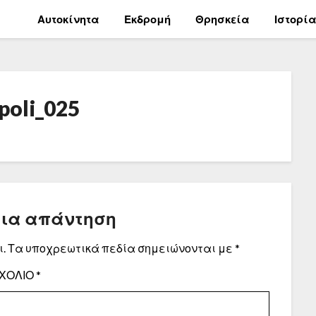
Αυτοκίνητα
Εκδρομή
Θρησκεία
Ιστορί
poli_025
μια απάντηση
.
Τα υποχρεωτικά πεδία σημειώνονται με
*
ΧΌΛΙΟ
*