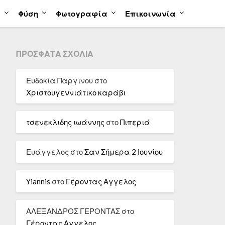
α
Φύση
Φωτογραφία
Επικοινωνία
ΠΡΌΣΦΑΤΑ ΣΧΌΛΙΑ
Ευδοκία Παργινου
στο
Χριστουγεννιάτικο καράβι
τσενεκλιδης ιωάννης
στο
Πιπεριά
Ευάγγελος
στο
Σαν Σήμερα 2 Ιουνίου
Yiannis
στο
Γέροντας Αγγελος
ΑΛΕΞΑΝΔΡΟΣ ΓΕΡΟΝΤΑΣ
στο
Γέροντας Αγγελος