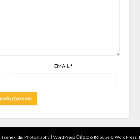
EMAIL
*
Tseneklidis Photography
| WordPress Θέμα από
Superb WordPress 