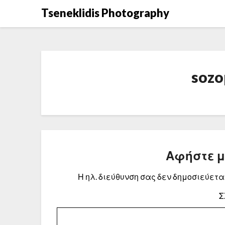
Μετάβαση
Tseneklidis Photography
στο
περιεχόμενο
sozo
Αφήστε 
Η ηλ. διεύθυνση σας δεν δημοσιεύεται
Σ