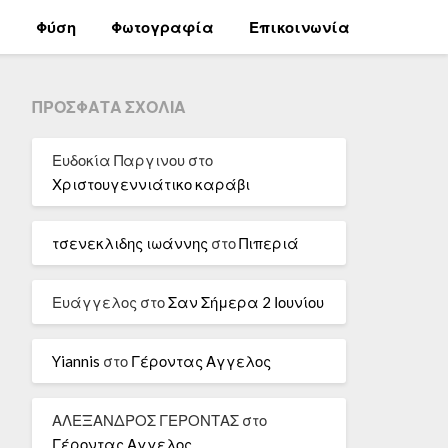
α
Φύση
Φωτογραφία
Επικοινωνία
ΠΡΌΣΦΑΤΑ ΣΧΌΛΙΑ
Ευδοκία Παργινου
στο
Χριστουγεννιάτικο καράβι
τσενεκλιδης ιωάννης
στο
Πιπεριά
Ευάγγελος
στο
Σαν Σήμερα 2 Ιουνίου
Yiannis
στο
Γέροντας Αγγελος
ΑΛΕΞΑΝΔΡΟΣ ΓΕΡΟΝΤΑΣ
στο
Γέροντας Αγγελος