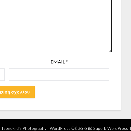
EMAIL
*
Tseneklidis Photography
| WordPress Θέμα από
Superb WordPress 