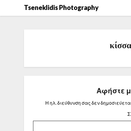
Μετάβαση
Tseneklidis Photography
στο
περιεχόμενο
κίσσ
Αφήστε 
Η ηλ. διεύθυνση σας δεν δημοσιεύεται
Σ