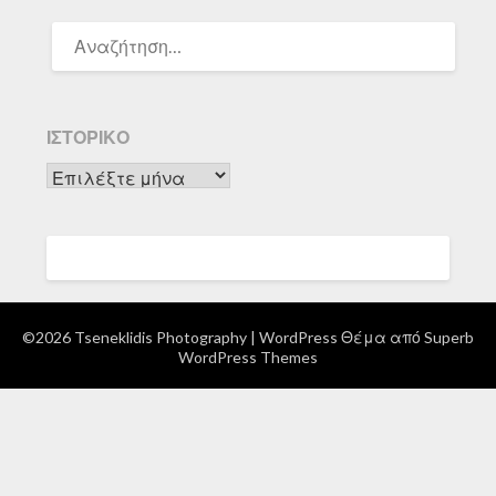
ΑΝΑΖΉΤΗΣΗ
ΓΙΑ:
ΙΣΤΟΡΙΚΌ
Ιστορικό
©2026 Tseneklidis Photography
| WordPress Θέμα από
Superb
WordPress Themes