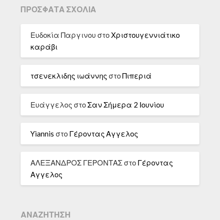
ΠΡΌΣΦΑΤΑ ΣΧΌΛΙΑ
Ευδοκία Παργινου
στο
Χριστουγεννιάτικο
καράβι
τσενεκλιδης ιωάννης
στο
Πιπεριά
Ευάγγελος
στο
Σαν Σήμερα 2 Ιουνίου
Yiannis
στο
Γέροντας Αγγελος
ΑΛΕΞΑΝΔΡΟΣ ΓΕΡΟΝΤΑΣ
στο
Γέροντας
Αγγελος
ΑΝΑΖΉΤΗΣΗ