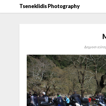
Μετάβαση
Tseneklidis Photography
στο
περιεχόμενο
Δημοσιεύτη