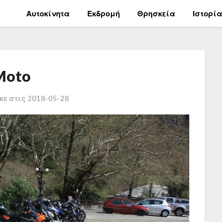
Αυτοκίνητα
Εκδρομή
Θρησκεία
Ιστορί
Moto
κε στις
2018-05-28