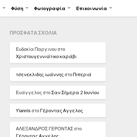
α
Φύση
Φωτογραφία
Επικοινωνία
ΠΡΌΣΦΑΤΑ ΣΧΌΛΙΑ
Ευδοκία Παργινου
στο
Χριστουγεννιάτικο καράβι
τσενεκλιδης ιωάννης
στο
Πιπεριά
Ευάγγελος
στο
Σαν Σήμερα 2 Ιουνίου
Yiannis
στο
Γέροντας Αγγελος
ΑΛΕΞΑΝΔΡΟΣ ΓΕΡΟΝΤΑΣ
στο
Γέροντας Αγγελος